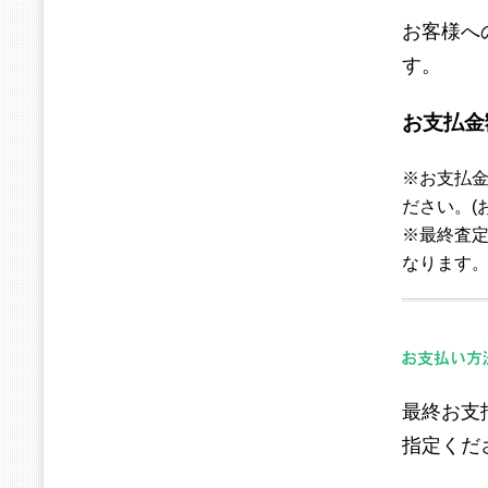
お客様へ
す。
お支払金
※お支払
ださい。(
※最終査
なります
最終お支
指定くだ