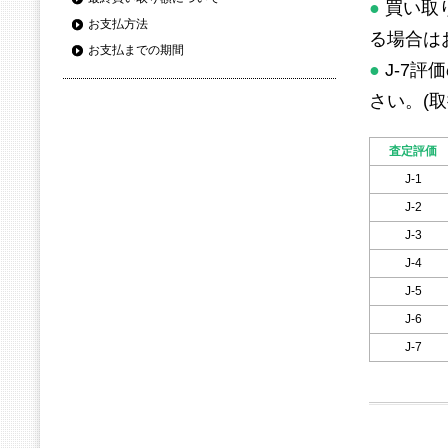
●
買い取
お支払方法
る場合は
お支払までの期間
●
J-7
さい。(取
査定評価
J-1
J-2
J-3
J-4
J-5
J-6
J-7