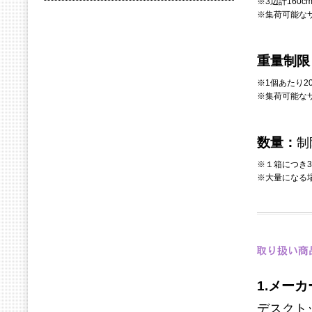
※3辺計160
※集荷可能なサ
重量制限
※1個あたり2
※集荷可能なサ
数量：
制
※１箱につき3
※大量になる
1.メー
デスクト