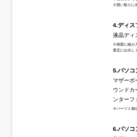
※買い取りに
4.ディ
液晶ディ
※画面に線が
査定にお出し
5.パソ
マザーボ
ウンドカ
ンターフ
※パーツ１個
6.パソ