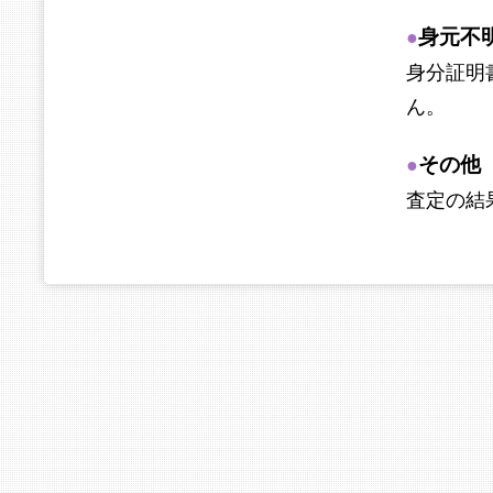
身元不
●
身分証明
ん。
その他
●
査定の結